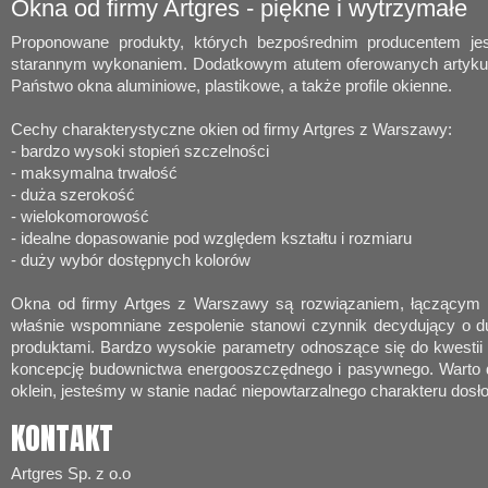
Okna od firmy Artgres - piękne i wytrzymałe
Proponowane produkty, których bezpośrednim producentem jes
starannym wykonaniem. Dodatkowym atutem oferowanych artykułó
Państwo okna aluminiowe, plastikowe, a także profile okienne.
Cechy charakterystyczne okien od firmy Artgres z Warszawy:
- bardzo wysoki stopień szczelności
- maksymalna trwałość
- duża szerokość
- wielokomorowość
- idealne dopasowanie pod względem kształtu i rozmiaru
- duży wybór dostępnych kolorów
Okna od firmy Artges z Warszawy są rozwiązaniem, łączącym w
właśnie wspomniane zespolenie stanowi czynnik decydujący o d
produktami. Bardzo wysokie parametry odnoszące się do kwestii i
koncepcję budownictwa energooszczędnego i pasywnego. Warto dod
oklein, jesteśmy w stanie nadać niepowtarzalnego charakteru do
KONTAKT
Artgres Sp. z o.o