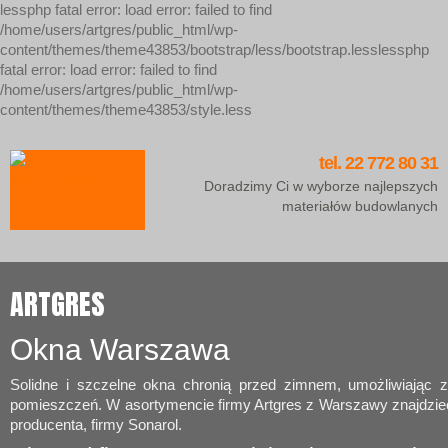
lessphp fatal error: load error: failed to find
/home/users/artgres/public_html/wp-
content/themes/theme43853/bootstrap/less/bootstrap.lesslessphp
fatal error: load error: failed to find
/home/users/artgres/public_html/wp-
content/themes/theme43853/style.less
tel. 22 772 80 31
Doradzimy Ci w wyborze najlepszych
materiałów budowlanych
ARTGRES
Okna Warszawa
Solidne i szczelne okna chronią przed zimnem, umożliwiając
pomieszczeń. W asortymencie firmy Artgres z Warszawy znajdzie
producenta, firmy Sonarol.