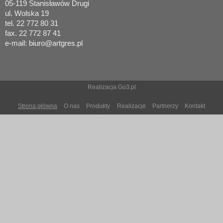
05-119 Stanisławów Drugi
ul. Wolska 19
tel. 22 772 80 31
fax. 22 772 87 41
e-mail: biuro@artgres.pl
Realizacja
Go3.pl
Strona główna
O nas
Produkty
Realizacje
Partnerzy
Kontakt